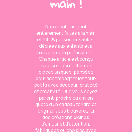
main !
Original, pratique et plein de
tendresse, le gâteau de
Nos créations sont
couches est le cadeau
entièrement faites à la main
parfait pour célébrer l’arrivée
et 100 % personnalisables,
de bébé ! Composé de
dédiées aux enfants et à
couches soigneusement
l’univers de la puériculture.
roulées et décoré avec des
Chaque article est conçu
petits accessoires
avec soin pour offrir des
(chaussettes, bavoirs,
pièces uniques, pensées
peluches, etc.), il allie
pour accompagner les tout-
esthétique et utilité. Chaque
petits avec douceur, praticité
création peut être
et créativité. Que vous soyez
personnalisée selon vos
parent, proche ou ami en
envies, pour un présent
quête d’un cadeau tendre et
unique qui marquera les
original, vous trouverez ici
esprits lors d’une baby-
des créations pleines
shower ou d’une visite de
d’amour et d’attention,
naissance.
fabriquées ou choisies avec